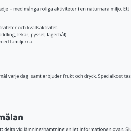
je – med många roliga aktiviteter i en naturnära miljö. Ett
teter och kvällsaktivitet.
ddling, lekar, pyssel, lägerbål).
med familjerna.
mål varje dag, samt erbjuder frukt och dryck. Specialkost tas
nmälan
att delta vid lämning/hämtning enligt informationen ovan. Sj