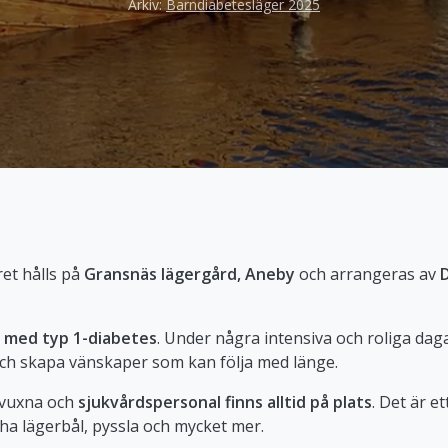
Arkiv:
Barndiabetesläger 2025
et hålls på
Gransnäs lägergård, Aneby
och arrangeras av
r med typ 1-diabetes
. Under några intensiva och roliga dag
 och skapa vänskaper som kan följa med länge.
a vuxna och
sjukvårdspersonal finns alltid på plats
. Det är 
, ha lägerbål, pyssla och mycket mer.