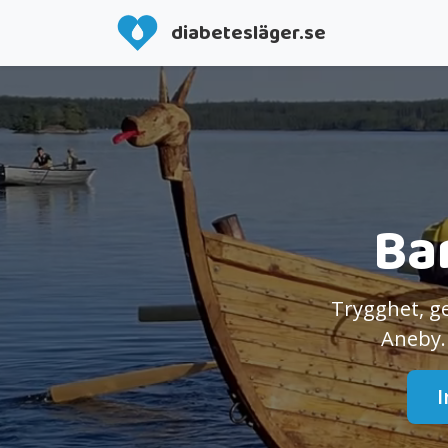
diabetesläger.se
Ba
Trygghet, g
Aneby