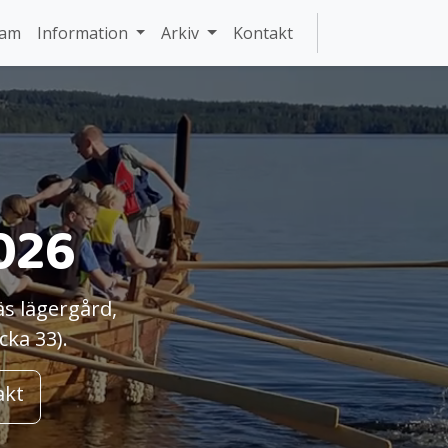
ram
Information
Arkiv
Kontakt
026
s lägergård,
cka 33)
.
akt