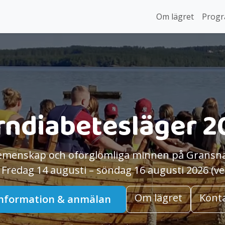
Om lägret
Prog
rndiabetesläger 2
emenskap och oförglömliga minnen på Gransnä
.
Fredag 14 augusti – söndag 16 augusti 2026 (ve
Om lägret
Kont
Information & anmälan