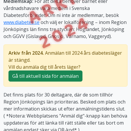
ARKIV
Medlemskap:
För att delta behöver barnet eller
vårdnadshavare vara medlem i Svenska
2024
Diabetesförbundet. Om ni inte är medlemmar, besök
www.diabetes.se
och välj er lokalförening – inom Region
Jönköpings län finns tre stycken: Höglandet, Jönköping
och GGVV (Gislaved, Gnosjö, Värnamo, Vaggeryd).
Arkiv från 2024.
Anmälan till 2024 års diabetesläger
är stängd.
Vill du anmäla dig till årets läger?
Gå till aktuell sida för anmälan
Det finns plats för 30 deltagare, där de som tillhör
Region Jönköpings län prioriteras. Besked om plats och
mer information skickas ut efter anmälningstidens slut.
( *Notera: Webbplatsens "Anmäl dig"-knapp kan behöva
uppdateras för att länka till rätt ställe eller tas bort om
anmälan endast sker via QR-kod* )