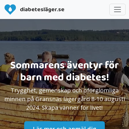
diabetesläger.se
Sommarens äventyr för
barn med diabetes!
Trygghet, gemenskap och oförglömliga
minnen på Gransnäs lägergård 8-10 augusti
2024. Skapa vänner för livet!
Läs mer och anmäl dig