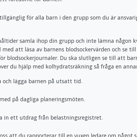
tillgänglig för alla barn i den grupp som du är ansvari
åltider samla ihop din grupp och inte lämna någon kv
ll med att läsa av barnens blodsockervärden och se til
ör blodsockerjournaler. Du ska slutligen se till att bar
över du hjälp med kolhydratsräkning så fråga en anna
 och lägga barnen på utsatt tid.
 med på dagliga planeringsmöten.
a in ett utdrag från belastningsregistret.
 oss att du rapporterar till en vuxen ledare om något s