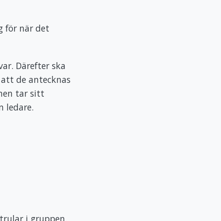
g för när det
ar. Därefter ska
l att de antecknas
nen tar sitt
n ledare.
trular i gruppen.