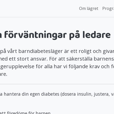
Om lägret
Prog
h förväntningar på ledare
 på vårt barndiabetesläger är ett roligt och gi
 ett stort ansvar. För att säkerställa barnens
ägerupplevelse för alla har vi följande krav och
are.
 hantera din egen diabetes (dosera insulin, justera, 
ett föredöme för barnen.