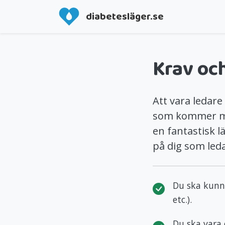
diabetesläger.se
Krav oc
Att vara ledare
som kommer med
en fantastisk l
på dig som led
Du ska kunna
etc.).
Du ska vara 