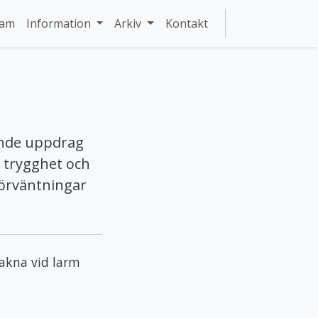
ram
Information
Arkiv
Kontakt
vande uppdrag
 trygghet och
 förväntningar
vakna vid larm