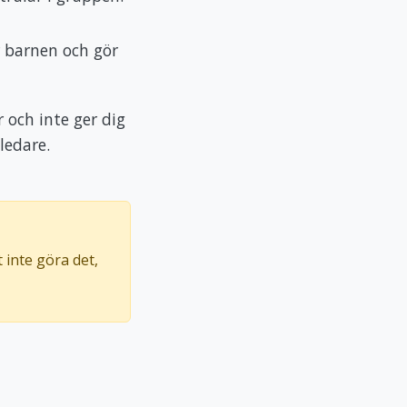
r barnen och gör
r och inte ger dig
ledare.
 inte göra det,